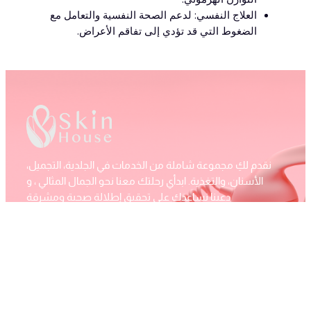
العلاج النفسي: لدعم الصحة النفسية والتعامل مع
الضغوط التي قد تؤدي إلى تفاقم الأعراض.
نقدم لكِ مجموعة شاملة من الخدمات في الجلدية، التجميل،
الأسنان، والتغذية. ابدأي رحلتك معنا نحو الجمال المثالي ، و
دعينا نساعدك على تحقيق إطلالة صحية ومشرقة
info@skinhouse.ae
+971 2 443 3374
شارع مبارك بن محمد - المنهل - أبوظبي - الإمارات العربية